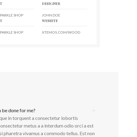
T
DESIGNER
PARKLE SHOP
JOHN DOE
T
WEBSITE
PARKLE SHOP
XTEMOS.COM/WOOD
n be done for me?
que in torquent a consectetur lobortis
onsectetur metus a a interdum odio orci a est
isi pharetra vivamus a commodo tellus. Est non