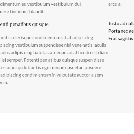
dimentum eu vestibulum vestibulum dui
arcu a.
uere tincidunt blandit.
Justo ad nul
enti penatibus quisque
Porta nec ae
ndit scelerisque condimentum sit at adipiscing.
Erat sagittis
piscing vestibulum suspendisse nisi vene natis iaculis
iculus adipis cing habitasse neque ad at hendrerit diam
ilisi semper. Potenti pen atibus quisque suspen disse
ce sociosqu lobor tis eget neque nascetur posuere
i adipiscing condim entum in vulputate auctor a sem
erra.