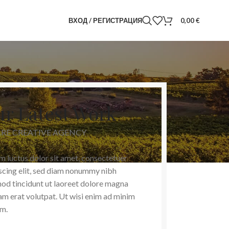
ВХОД / РЕГИСТРАЦИЯ
0,00
€
r Latest Work
ARE CREATIVE AGENCY
 luctus dolor sit amet, consectetuer
scing elit, sed diam nonummy nibh
od tincidunt ut laoreet dolore magna
am erat volutpat. Ut wisi enim ad minim
m.