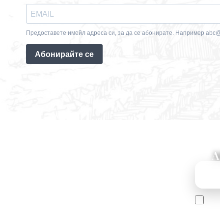
А
Съгл