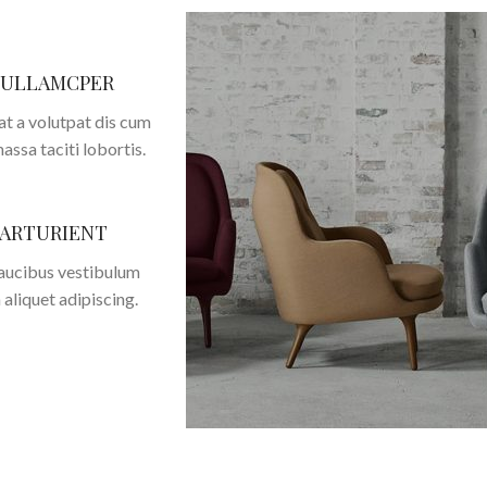
 ULLAMCPER
t a volutpat dis cum
massa taciti lobortis.
PARTURIENT
faucibus vestibulum
aliquet adipiscing.