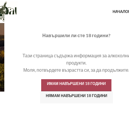
НАЧАЛО
Навършили ли сте 18 години?
Тази страница съдържа информация за алкохолн
продукти.
Моля, потвърдете възрастта си, за да продължите
ИМАМ НАВЪРШЕНИ 18 ГОДИНИ
НЯМАМ НАВЪРШЕНИ 18 ГОДИНИ