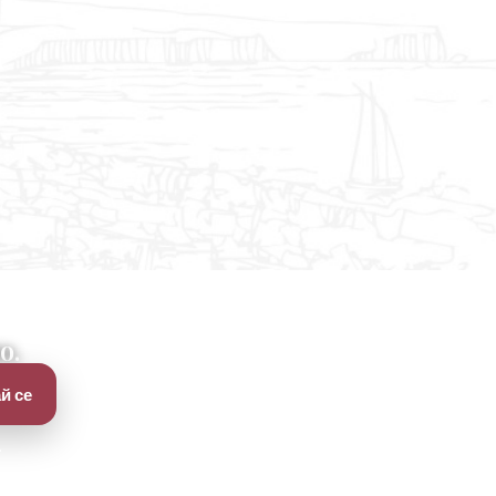
о.
й се
.