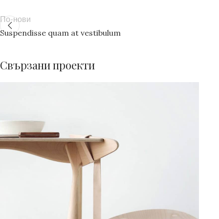
По-нови
Suspendisse quam at vestibulum
Свързани проекти