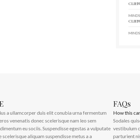
CLIEN
MINDS
CLIEN
MINDS
E
FAQs
ius a ullamcorper duis elit conubia urna fermentum
How this ca
 eros venenatis donec scelerisque nam leo sem
Sodales quis
dimentum eu sociis. Suspendisse egestas a vulputate
vestibulum c
e scelerisque aliquam suspendisse metus a a
parturient n