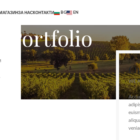
BG
EN
МАГАЗИН
ЗА НАС
КОНТАКТИ
Portfolio
и
Ou
.
WE 
Accum
adipi
euism
aliqu
venia