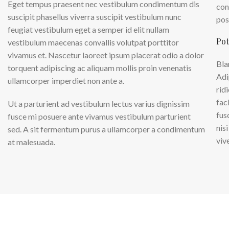
Eget tempus praesent nec vestibulum condimentum dis
con
suscipit phasellus viverra suscipit vestibulum nunc
pos
feugiat vestibulum eget a semper id elit nullam
Pot
vestibulum maecenas convallis volutpat porttitor
vivamus et. Nascetur laoreet ipsum placerat odio a dolor
Bla
torquent adipiscing ac aliquam mollis proin venenatis
Adi
ullamcorper imperdiet non ante a.
rid
fac
Ut a parturient ad vestibulum lectus varius dignissim
fus
fusce mi posuere ante vivamus vestibulum parturient
nis
sed. A sit fermentum purus a ullamcorper a condimentum
viv
at malesuada.