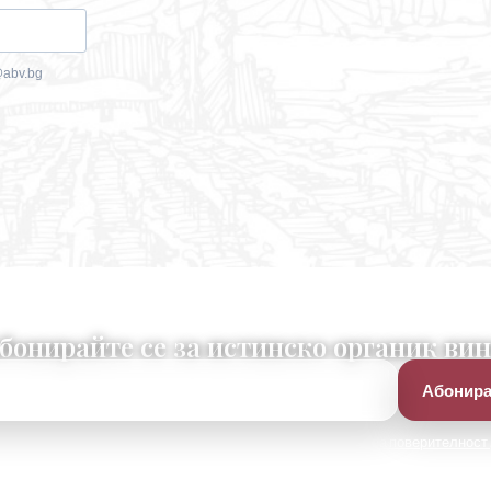
бонирайте се за истинско органик вин
Абонира
асен/а съм да получавам бюлетин и приемам
Политиката за поверителност