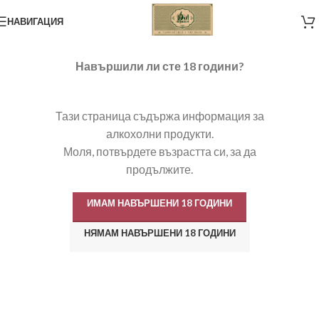
НАВИГАЦИЯ
Навършили ли сте 18 години?
Да! Органик
натурално вино. Диво
Тази страница съдържа информация за
и живо.
алкохолни продукти.
От собствени лозя, отгледани само с
Моля, потвърдете възрастта си, за да
продължите.
природни средства..и любов.
ИМАМ НАВЪРШЕНИ 18 ГОДИНИ
Магазин
НЯМАМ НАВЪРШЕНИ 18 ГОДИНИ