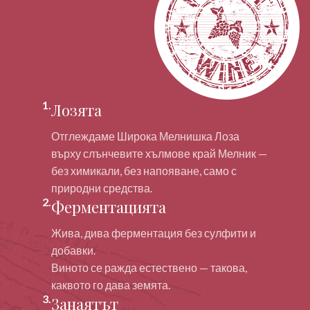
1.
Лозята
Отглеждаме Широка Мелнишка Лоза
върху слънчевите хълмове край Мелник —
без химикали, без напояване, само с
природни средства.
2.
Ферментацията
Жива, дива ферментация без сулфити и
добавки.
Виното се ражда естествено — такова,
каквото го дава земята.
3.
Занаятът