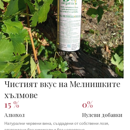
Чистият вкус на Мелнишките
хълмове
15 %
0%
Алкохол
Нулеви добавки
Натурални червени вина, създадени от собствени лозя,
отглеждани без химикали и без напояване.