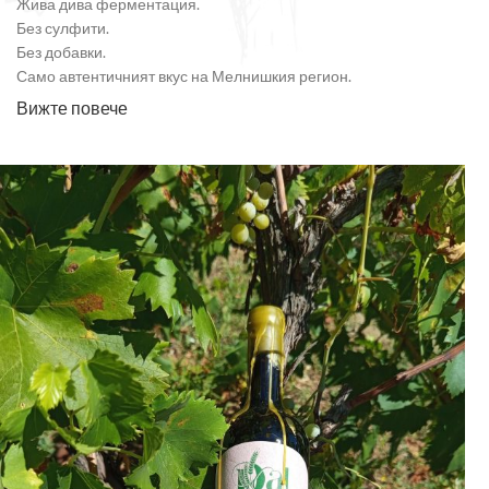
Жива дива ферментация.
Без сулфити.
Без добавки.
Само автентичният вкус на Мелнишкия регион.
Вижте повече