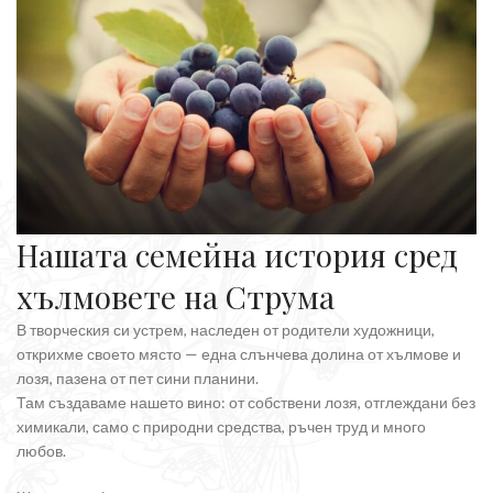
Нашата семейна история сред
хълмовете на Струма
В творческия си устрем, наследен от родители художници,
открихме своето място — една слънчева долина от хълмове и
лозя, пазена от пет сини планини.
Там създаваме нашето вино: от собствени лозя, отглеждани без
химикали, само с природни средства, ръчен труд и много
любов.