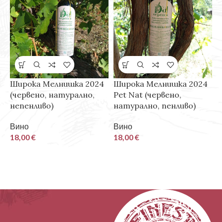
Широка Мелнишка 2024
Широка Мелнишка 2024
П
(червено, натурално,
Pet Nat (червено,
Ш
непенливо)
натурално, пенливо)
P
н
Вино
Вино
б
18,00
€
18,00
€
В
4