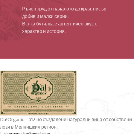
Ръчен труд от началото до края, нисък
добив и малки серии.
Всяка бутилка е автентичен вкус с
характер и история.
Da!Organic – ръчно създадени натурални вина от собствени
лозя в Мелнишкия регион.
daorganic.bg@gmail.com