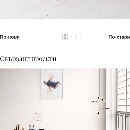
По-нови
По-стари
Свързани проекти