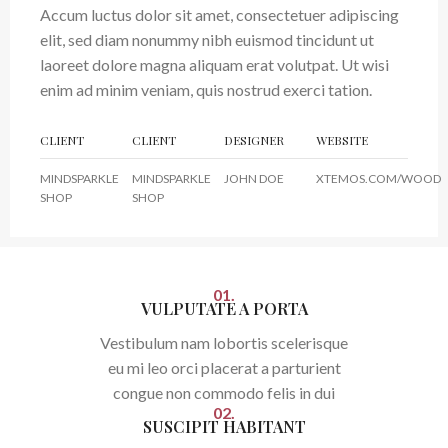
Accum luctus dolor sit amet, consectetuer adipiscing
elit, sed diam nonummy nibh euismod tincidunt ut
laoreet dolore magna aliquam erat volutpat. Ut wisi
enim ad minim veniam, quis nostrud exerci tation.
CLIENT
CLIENT
DESIGNER
WEBSITE
MINDSPARKLE
MINDSPARKLE
JOHN DOE
XTEMOS.COM/WOOD
SHOP
SHOP
01.
VULPUTATE A PORTA
Vestibulum nam lobortis scelerisque
eu mi leo orci placerat a parturient
congue non commodo felis in dui
02.
SUSCIPIT HABITANT