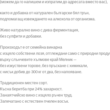
(можем да го напишем и изпратим до адресата вместо вас),
както и добавка от натурален български бял трън,
подпомагащ извеждането на алкохола от организма.
Живо натурално вино с дива ферментация,
без сулфити и добавки.
Произходът е от семейна винарна
с изцяло собствени лозя, отглеждани само с природни проду
върху слънчевите хълмове край Мелник —
без изкуствени торове, без пръскане с химикали,
с нисък добив до 300 кг от дка, без напояване.
Традиционен местен сорт.
Късна беритба при 24% захарност.
Занаятчийско вино с изцяло ръчен труд.
Запечатано с естествен пчелен восък.