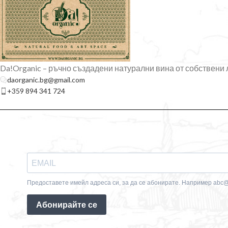
750 мл • Алк. 15%
добавки.
Включва лично послание + натурален
български бял трън.
Da!Organic – ръчно създадени натурални вина от собствени 
daorganic.bg@gmail.com
+359 894 341 724