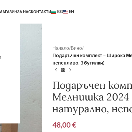
BG
EN
МАГАЗИН
ЗА НАС
КОНТАКТИ
Начало
/
Вино
/
Подаръчен комплект – Широка Ме
и
непенливо, 3 бутилки)
.
Подаръчен ком
Мелнишка 2024 
натурално, непе
48,00
€