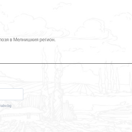
труд.
750 мл • Алк. 15%
лозя в Мелнишкия регион.