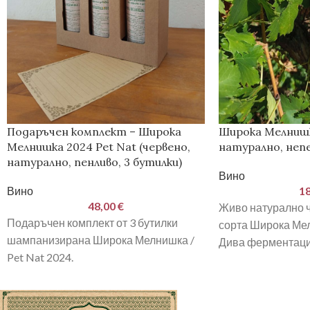
Подаръчен комплект – Широка
Широка Мелнишк
Мелнишка 2024 Pet Nat (червено,
натурално, непе
натурално, пенливо, 3 бутилки)
Вино
Вино
1
48,00
€
Живо натурално ч
Подаръчен комплект от 3 бутилки
сорта Широка Ме
шампанизирана Широка Мелнишка /
Дива ферментация
Pet Nat 2024.
добавки.
Свежо, леко газирано сухо червено
Собствени лозя, 
вино.
труд.
Дива ферментация, без сулфити и