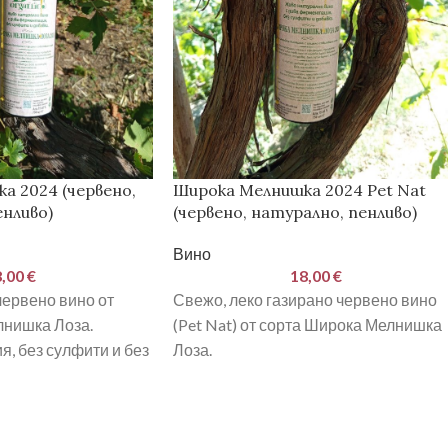
а 2024 (червено,
Широка Мелнишка 2024 Pet Nat
нливо)
(червено, натурално, пенливо)
Вино
8,00
€
18,00
€
ервено вино от
Свежо, леко газирано червено вино
лнишка Лоза.
(Pet Nat) от сорта Широка Мелнишка
, без сулфити и без
Лоза.
Дива ферментация, без сулфити и
нисък добив, ръчен
добавки.
Собствени лозя, нисък добив, ръчен