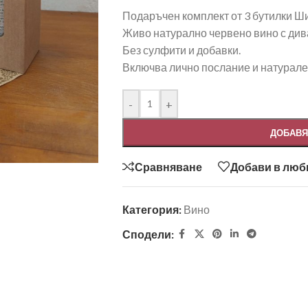
Подаръчен комплект от 3 бутилки Ш
Живо натурално червено вино с ди
Без сулфити и добавки.
Включва лично послание и натурален
-
+
ДОБАВЯ
Сравняване
Добави в лю
Категория:
Вино
Сподели: