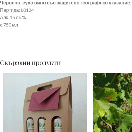
Червено, сухо вино със защитено географско указание.
Партида: L0124
Алк. 15 об.%
e 750 мл
Свързани продукти