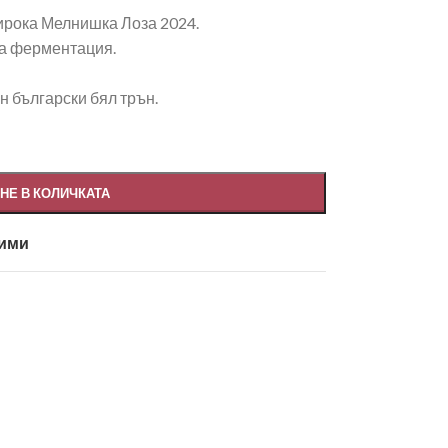
ирока Мелнишка Лоза 2024.
ва ферментация.
 български бял трън.
НЕ В КОЛИЧКАТА
бими